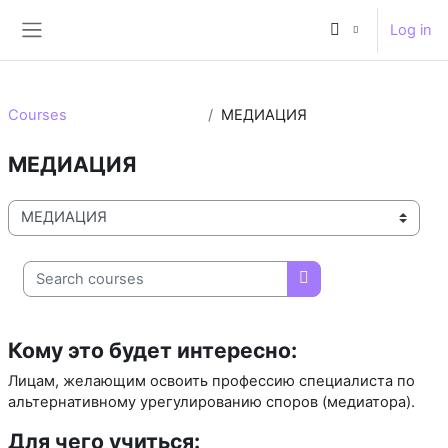
Skip to main content
Log in
Side panel
Courses
МЕДИАЦИЯ
МЕДИАЦИЯ
Course categories
Search courses
Search courses
Кому это будет интересно:
Лицам, желающим освоить профессию специалиста по
альтернативному урегулированию споров (медиатора).
Для чего учиться: