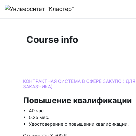
Skip to main content
Home
Course info
Course
КОНТРАКТНАЯ СИСТЕМА В СФЕРЕ ЗАКУПОК ДЛ
ЗАКАЗЧИКА)
Повышение квалификации
40 час.
0.25 мес.
Удостоверение о повышении квалификации.
Стоимость: 3 500 Р